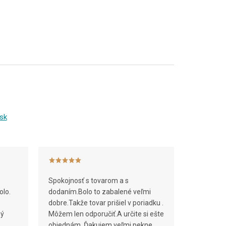
sk
Spokojnosť s tovarom a s
olo.
dodaním.Bolo to zabalené veľmi
dobre.Takže tovar prišiel v poriadku .
ný
Môžem len odporučiť.A určite si ešte
objednám .Ďakujem veľmi pekne.