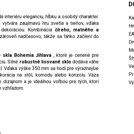
D
 interiéru eleganciu, hĺbku a osobitý charakter.
Ka
i
vytvára zaujímavú hru svetla a tieňov, vďaka
Hm
u dekoráciou. Kombinácia
číreho, matného a
E
zároveň nadčasovo, takže sa ľahko začlení do
Dr
Ma
 skla Bohemia Jihlava
, ktoré je cenené pre
Št
ciu. Silné
robustné lisované sklo
dodáva váhe
Ve
ití. Vďaka výške 350 mm sa hodí pre výraznejšie
Pr
korácia na stôl, komodu alebo konzolu. Váza
dizajnom a je ideálnou voľbou pre tých, ktorí
Vý
m vzhľadom.
a