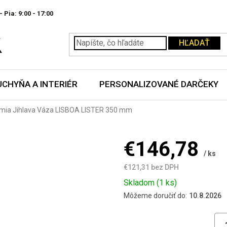
- Pia:
HĽADAŤ
UCHYŇA A INTERIÉR
PERSONALIZOVANÉ DARČEKY
mia Jihlava Váza LISBOA LISTER 350 mm
€146,78
/ ks
€121,31 bez DPH
Jednotková
Skladom
(1 ks)
cena:
Môžeme doručiť do:
10.8.2026