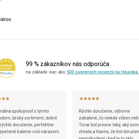
riérov
99 % zákazníkov nás odporúča
na základe viac ako
500 overených recenzií na Heureka.
álna spokojnosť s týmto
Rýchle doručenie, výborne
dom, široký sortiment, dobré
zabalené, čo niekde vôbec neb
 rýchle doručenie, perfektne
Tovar bol presne taký, aký som
pečené balenie voči nárazom.
chcela a hlavne, že bol doruče
.
nepoškodený i keď je to sklo.