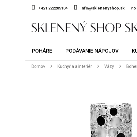
Prejsť
na
+421 222205104
info@sklenenyshop.sk
Po 
obsah
POHÁRE
PODÁVANIE NÁPOJOV
K
Domov
Kuchyňa a interiér
Vázy
Bohe