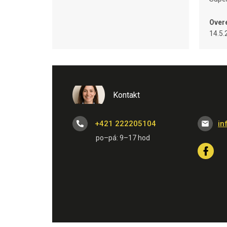
Over
14.5.
Kontakt
+421 222205104
in