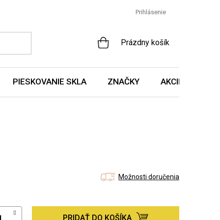
Prihlásenie
NÁKUPNÝ
Prázdny košík
KOŠÍK
PIESKOVANIE SKLA
ZNAČKY
AKCIE A NOVIN
Možnosti doručenia
PRIDAŤ DO KOŠÍKA