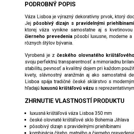
PODROBNÝ POPIS
Váza Lisboa je výrazný dekoratívny prvok, ktorý dodá
Jej
pôsobivý dizajn s pravidelnými priehlbinam
ktorej váza vynikne samostatne aj s kvetinovo
čierneho prevedenia
pôsobí luxusne, moderne a 
rôznych štýlov bývania.
Vyrobená je z
českého olovnatého krištáľového
svoju perfektnú transparentnosť a mimoriadnu brilan
stabilitu, pevnosť a kvalitný dojem pri každom použ
kvety, slávnostný aranžmán aj ako samostatná de
Lisboa spája tradičné české sklárstvo s moderným 
hľadajú
luxusnú krištáľovú vázu
s reprezentatívny
ZHRNUTIE VLASTNOSTÍ PRODUKTU
luxusná krištáľová váza Lisboa 350 mm
české olovnaté krištáľové sklo Bohemia Jihlava
pôsobivý dizajn s pravidelnými priehlbinami
kombinácia číreho, matného a čierneho prevedeni