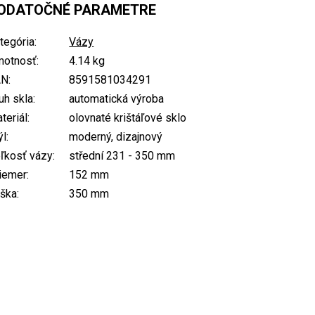
ODATOČNÉ PARAMETRE
tegória
:
Vázy
otnosť
:
4.14 kg
AN
:
8591581034291
uh skla
:
automatická výroba
teriál
:
olovnaté krištáľové sklo
ýl
:
moderný, dizajnový
ľkosť vázy
:
střední 231 - 350 mm
iemer
:
152 mm
ška
:
350 mm