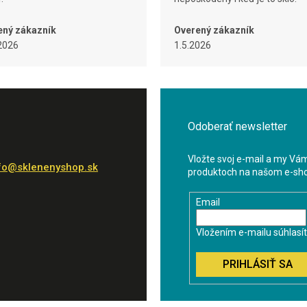
ený zákazník
Overený zákazník
2026
1.5.2026
Odoberať newsletter
Vložte svoj e-mail a my Vá
fo
@
sklenenyshop.sk
produktoch na našom e-sh
Email
Vložením e-mailu súhlasí
PRIHLÁSIŤ SA