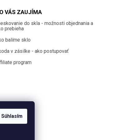
O VÁS ZAUJÍMA
ieskovanie do skla - možnosti objednania a
ko prebieha
ko balíme sklo
koda v zásilke - ako postupovať
filiate program
Súhlasím