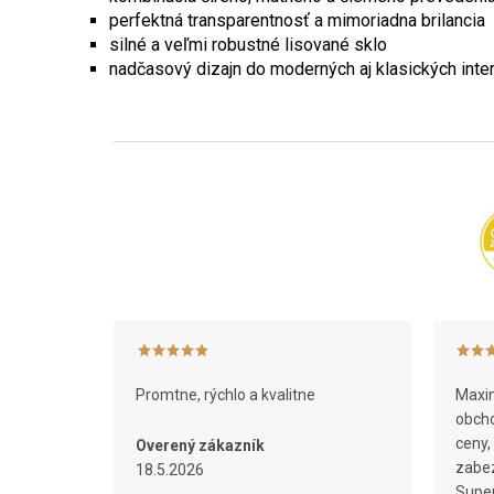
perfektná transparentnosť a mimoriadna brilancia
silné a veľmi robustné lisované sklo
nadčasový dizajn do moderných aj klasických inte
Z
á
p
ä
t
i
e
Promtne, rýchlo a kvalitne
Maxim
obcho
ceny,
Overený zákazník
zabez
18.5.2026
Super