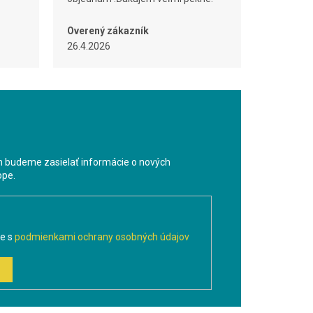
Overený zákazník
26.4.2026
m budeme zasielať informácie o nových
ope.
te s
podmienkami ochrany osobných údajov