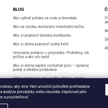
BLOG
Č
Ako vybrať poháre na vodu a limonádu
P
a
Ako na výrobu domáceho mliečneho kefíru
A
Ako si pripraviť domácu kombuchu
Š
Ako si doma pripraviť vodný kefír
Af
Umývanie pohárov v umývačke: Problémy, ich
príčiny a ako ich riešiť
Ako si doma naplno vychutnať pivo – správny
pohár a ideálne podávanie
Výber pohára na víno podľa odrôd – záruka
100 % chuťového zážitku
ookies, aby sme Vám umožnili pohodlné prehliadanie
a analýze prevádzky webu neustále zlepšovali jeho
on a použiteľnosť.
Copyright 2026
Sklenenyshop.sk
. Všetky práva vyhradené.